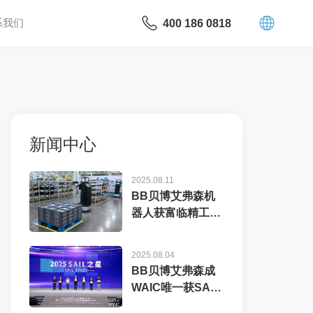
系我们
400 186 0818
新闻中心
2025.08.11
BB贝博艾弗森机
器人获富临精工数
千万元订单，工业
具...
2025.08.04
BB贝博艾弗森成
WAIC唯一获SAIL
之星奖的机器...