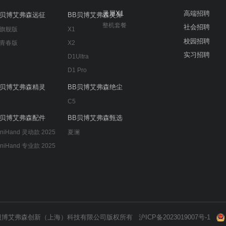
灵犀X1
高端招聘
B贝博艾弗森远征
BB贝博艾弗森灵犀
整机套餐
社会招聘
 旗舰版
X1
校园招聘
 青春版
X2
实习招聘
D1Ultra
D1 Pro
B贝博艾弗森精灵
BB贝博艾弗森绝尘
C5
B贝博艾弗森配件
BB贝博艾弗森甄选
niHand 灵动款 2025
夏澜
niHand 专业款 2025
-2024 BB贝博艾弗森创新（上海）科技有限公司版权所有
沪ICP备2023019007号-1