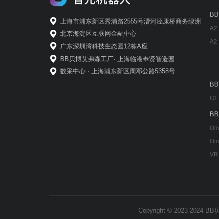
B
上海市浦东新区秀浦路2555号漕河泾康桥商务绿洲
A2
北京海淀区互联网金融中心
A2
广东深圳湾科技生态园12栋A座
BB贝博艾弗森工厂· 上海临港奉贤智造园
数采中心 · 上海浦东新区周邓公路5358号
B
G1
B
Om
Om
VR
Copyright © 2023