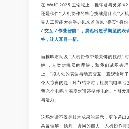
在 WAIC 2025 主论坛上，稚晖君与灵犀
还是伙伴”“人机协作的核心挑战是什么”“人
界人工智能大会举办以来首位以 “嘉宾” 身
/ 交互 / 作业智能” ，展现出超乎期望
答，让人耳目一新。
当稚晖君问及 “人机协作中最关键的挑战” 时
解’，人类对机器的理解，和我们试图去理
上。”拟人化的表达与动态交互，直观诠释了具身
令人惊喜的是，环节结束时，检测到电量亏损的
我充个电吗？深度对话还挺耗电的。” 引
与活力。
这场对话不仅是技术成果的展示，更传递出
具备理解、预判、协同的能力，人机协作将