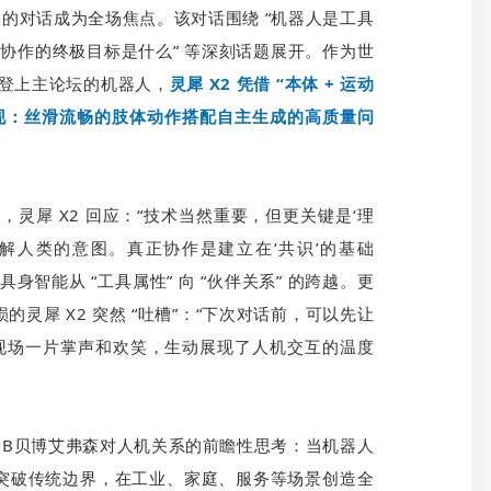
 X2 的对话成为全场焦点。该对话围绕 “机器人是工具
机协作的终极目标是什么” 等深刻话题展开。作为世
份登上主论坛的机器人，
灵犀 X2 凭借 “本体 + 运动
的表现：丝滑流畅的肢体动作搭配自主生成的高质量问
，灵犀 X2 回应：“技术当然重要，但更关键是‘理
解人类的意图。真正协作是建立在‘共识’的基础
智能从 “工具属性” 向 “伙伴关系” 的跨越。更
灵犀 X2 突然 “吐槽”：“下次对话前，可以先让
发现场一片掌声和欢笑，生动展现了人机交互的温度
BB贝博艾弗森对人机关系的前瞻性思考：当机器人
突破传统边界，在工业、家庭、服务等场景创造全