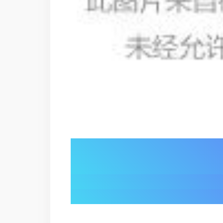
01/
人机对话破界：
灵犀 X2 演绎 “伙伴级” 交互