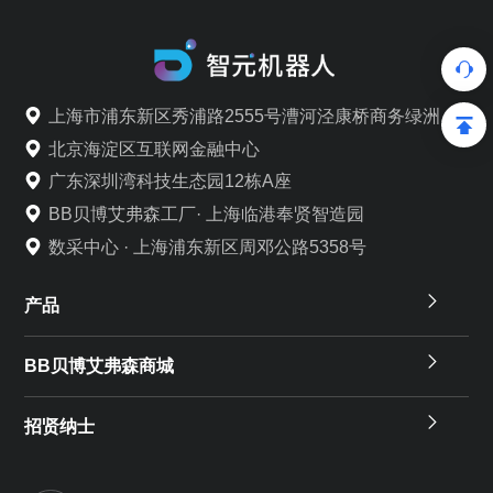
上海市浦东新区秀浦路2555号漕河泾康桥商务绿洲
北京海淀区互联网金融中心
广东深圳湾科技生态园12栋A座
BB贝博艾弗森工厂· 上海临港奉贤智造园
数采中心 · 上海浦东新区周邓公路5358号
产品
BB贝博艾弗森商城
招贤纳士