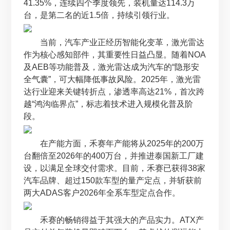
41.35%，连续四个季度领先，装机量达114.3万
台，是第二名的近1.5倍，持续引领行业。
当前，汽车产业正经历智能化变革，激光雷达
作为核心感知部件，其重要性日益凸显。随着NOA
及AEB等功能普及，激光雷达成为汽车的“隐形安
全气囊”，可大幅降低事故风险。2025年，激光雷
达行业迎来关键转折点，渗透率高达21%，首次跨
越“鸿沟临界点”，标志着技术进入规模化普及阶
段。
在产能方面，禾赛年产能将从2025年的200万
台翻倍至2026年的400万台，并推进泰国新工厂建
设，以满足全球交付需求。目前，禾赛已获得38家
汽车品牌、超过150款车型的量产定点，并斩获前
两大ADAS客户2026年全系车型定点合作。
禾赛的畅销得益于其强大的产品实力。ATX产